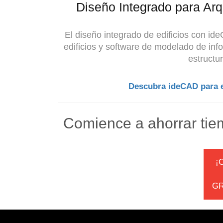
Diseño Integrado para Arqu
El diseño integrado de edificios con id
edificios y software de modelado de info
estructur
Descubra ideCAD para el
Comience a ahorrar tie
¡
GR