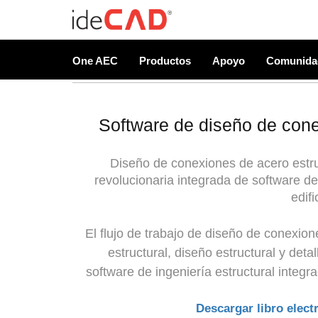
One AEC
Productos
Apoyo
Comunida
Software de diseño de conex
Diseño de conexiones de acero estru
revolucionaria integrada de software d
edifi
El flujo de trabajo de diseño de conexion
estructural, diseño estructural y deta
software de ingeniería estructural integ
Descargar libro elect