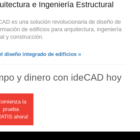
itectura e Ingeniería Estructural
eCAD es una solución revolucionaria de diseño de
rmación de edificios para arquitectura, ingeniería
al y construcción.
 diseño integrado de edificios »
mpo y dinero con ideCAD hoy
Comienza la
prueba
ATIS ahora!