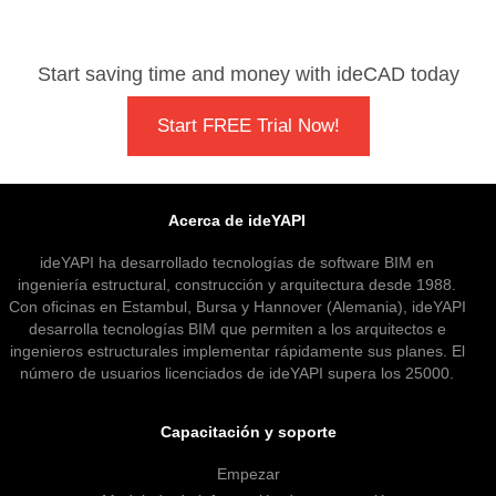
Start saving time and money with ideCAD today
Start FREE Trial Now!
Acerca de ideYAPI
ideYAPI ha desarrollado tecnologías de software BIM en
ingeniería estructural, construcción y arquitectura desde 1988.
Con oficinas en Estambul, Bursa y Hannover (Alemania), ideYAPI
desarrolla tecnologías BIM que permiten a los arquitectos e
ingenieros estructurales implementar rápidamente sus planes. El
número de usuarios licenciados de ideYAPI supera los 25000.
Capacitación y soporte
Empezar