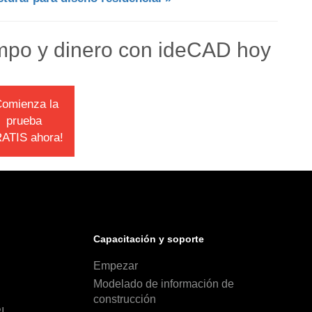
mpo y dinero con ideCAD hoy
Comienza la
prueba
ATIS ahora!
Capacitación y soporte
Empezar
Modelado de información de
construcción
I