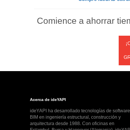
Comience a ahorrar tie
¡
GR
Acerca de ideYAPI
ideYAPI ha desarrollado tecnologías de software
BIM en ingeniería estructural, construcción y
arquitectura desde 1988. Con oficinas en
Estambul, Bursa y Hannover (Alemania), ideYAP