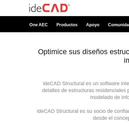
One AEC
Productos
Apoyo
Comunida
Optimice sus diseños estruc
i
ideCAD Structural es un software inte
detalles de estructuras residenciales 
modelado de inf
ideCAD Structural es su socio de confian
desde el concep