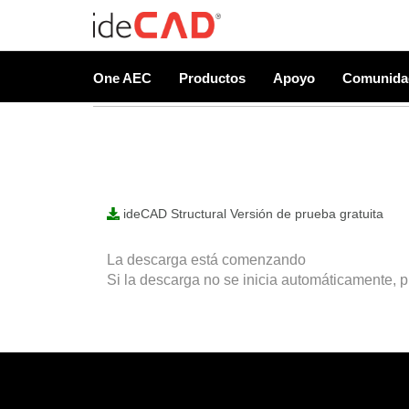
Versión de prueba gra
One AEC
Productos
Apoyo
Comunida
ideCAD Structural Versión de prueba gratuita
La descarga está comenzando
Si la descarga no se inicia automáticamente, p